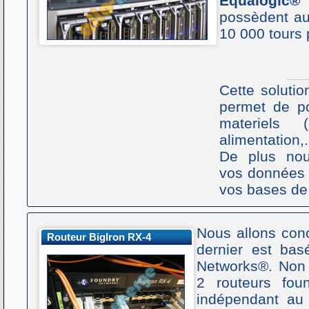
Equalogic®
possèdent a
10 000 tours
Cette soluti
permet de po
materiels 
alimentation,
De plus nou
vos données q
vos bases de
Nous allons conc
Routeur BigIron RX-4
dernier est bas
Networks®. Non 
2 routeurs fou
indépendant au 