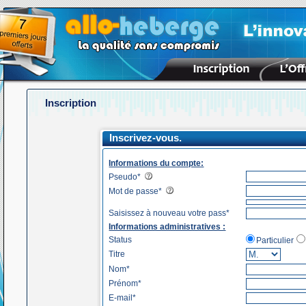
Inscription
Inscrivez-vous.
Informations du compte:
Pseudo*
Mot de passe*
Saisissez à nouveau votre pass*
Informations administratives :
Status
Particulier
Titre
Nom*
Prénom*
E-mail*